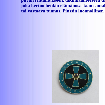
puvun rintamukseen, takinkäänteeseen tms
joka kertoo heidän elämänosastaan samal
tai vastaava tunnus. Pinssin luonnolline