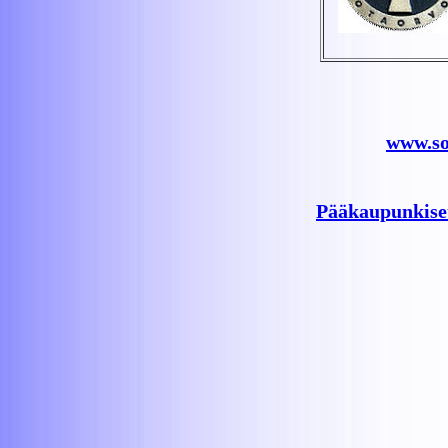
www.sot
Pääkaupunkiseu