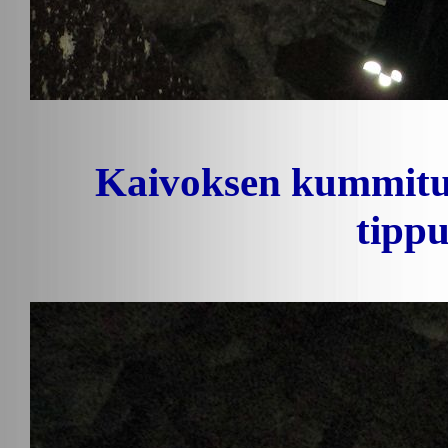
Kaivoksen kummitus
tippu