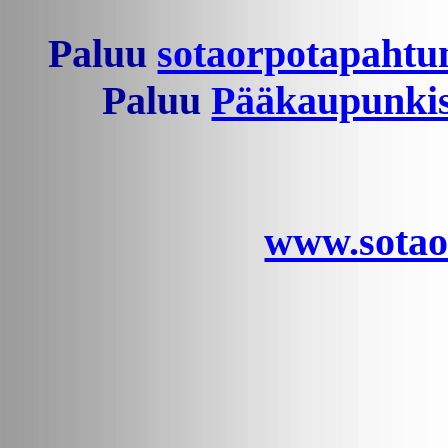
Paluu
sotaorpotapahtum
Paluu
Pääkaupunkis
www.sotaor