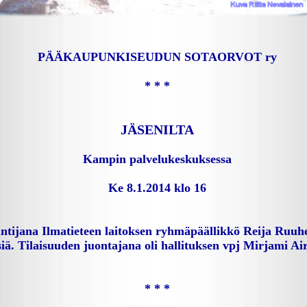
PÄÄKAUPUNKISEUDUN SOTAORVOT ry
* * *
JÄSENILTA
Kampin palvelukeskuksessa
Ke 8.1.2014 klo 16
tuntijana Ilmatieteen laitoksen ryhmäpäällikkö Reija Ruuh
iä. Tilaisuuden juontajana oli hallituksen vpj Mirjami Ai
* * *