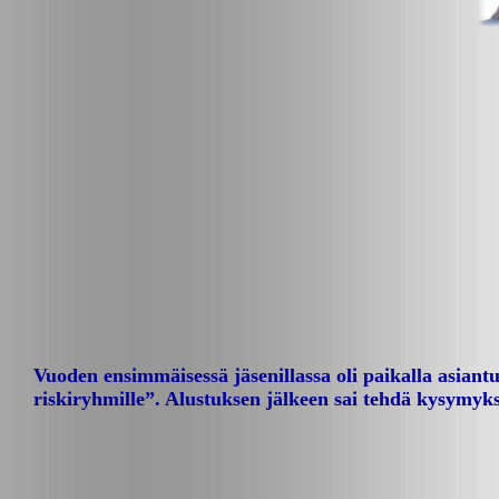
Vuoden ensimmäisessä jäsenillassa oli paikalla asian
riskiryhmille”. Alustuksen jälkeen sai tehdä kysymyks