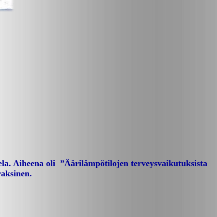
ela. Aiheena oli ”Äärilämpötilojen terveysvaikutuksista
raksinen.